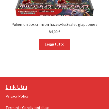
Pokemon box crimson haze sv5a Sealed giapponese
84,00
€
Leggi tutto
Link Utili
Privacy Policy
Termini e Condizioni d'uso