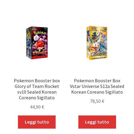
In Promozione
child
Altri TCG
Pokemon Booster box
Pokemon Booster Box
Glory of Team Rocket
Vstar Universe S12a Sealed
sv10 Sealed Korean
Korean Coreano Sigillato
Coreano Sigillato
78,50
€
44,90
€
Leggi tutto
Leggi tutto