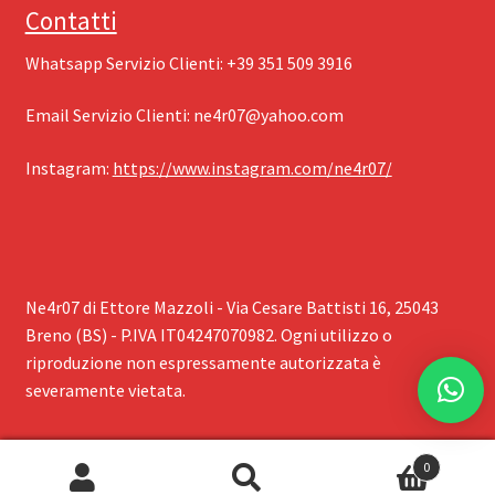
Contatti
Whatsapp Servizio Clienti: ‪+39 351 509 3916
Email Servizio Clienti: ‪
ne4r07@yahoo.com
Instagram: ‪
https://www.instagram.com/ne4r07/
Ne4r07 di Ettore Mazzoli - Via Cesare Battisti 16, 25043
Breno (BS) - P.IVA IT04247070982. Ogni utilizzo o
riproduzione non espressamente autorizzata è
severamente vietata.
0
Cerca:
Cerca