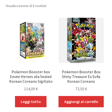
Popolarità
Visualizzazione di 8 risultati
Booster Box Giapponesi
Carte Gradate
ETB
Prodotti Speciali
Mystery Box Pokemon
Espandi
Pokemon Booster box
Pokemon Booster Box
One Piece
Eevee Heroes s6a Sealed
Shiny Treasure Ex Sv4a
il
Korean Coreano Sigillato
Korean Coreano
menu
Espandi
Dragon Ball
114,00
€
73,50
€
child
il
menu
Espandi
Accessori
Leggi tutto
Aggiungi al carrello
child
il
menu