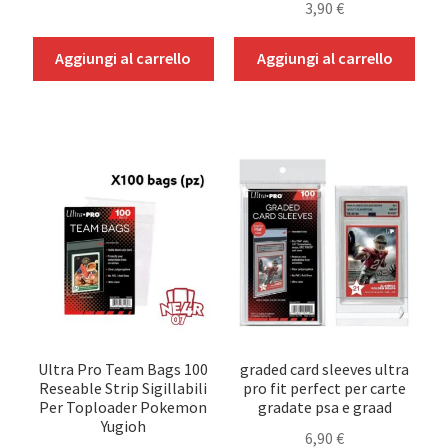
Toploader
3,90
€
Stand e Supporti
Aggiungi al carrello
Aggiungi al carrello
In Promozione
Altri TCG
Ultra Pro Team Bags 100
graded card sleeves ultra
Reseable Strip Sigillabili
pro fit perfect per carte
Per Toploader Pokemon
gradate psa e graad
Yugioh
6,90
€