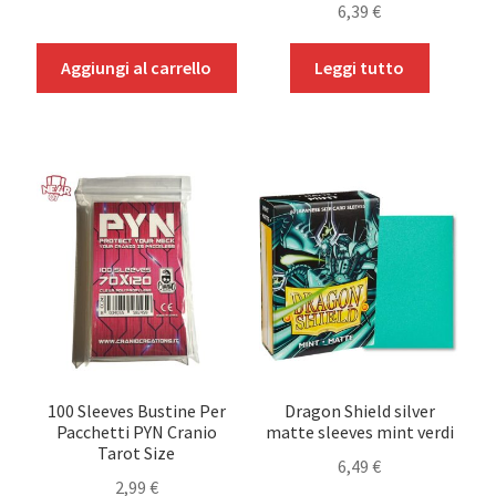
6,39
€
Aggiungi al carrello
Leggi tutto
100 Sleeves Bustine Per
Dragon Shield silver
Pacchetti PYN Cranio
matte sleeves mint verdi
Tarot Size
6,49
€
2,99
€