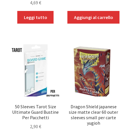
4,69
€
Leggi tutto
Aggiungi al carrello
50 Sleeves Tarot Size
Dragon Shield japanese
Ultimate Guard Bustine
size matte clear 60 outer
Per Pacchetti
sleeves small per carte
yugioh
2,90
€