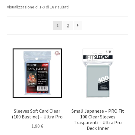
menu
Espandi
Popolarità
Visualizzazione di 1-9 di 18 risultati
Accessori
child
il
menu
Album e Pagine
1
2
child
Bundle (Mix) Speciali
Deck Box
One Touch Magnetici
Teche in Plexiglass
Sleeves Small (Yu-Gi-Oh!)
Sleeves Soft Card Clear
Small Japanese – PRO Fit
(100 Bustine) – Ultra Pro
100 Clear Sleeves
Sleeves Standard (Pokemon – One Piece – Magic)
Trasparenti – Ultra Pro
1,90
€
Deck Inner