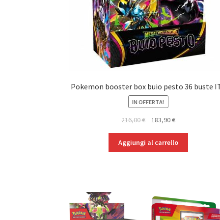
Pokemon booster box buio pesto 36 buste I
IN OFFERTA!
Il
Il
216,00
€
183,90
€
prezzo
prezzo
originale
attuale
Aggiungi al carrello
era:
è:
216,00 €.
183,90 €.