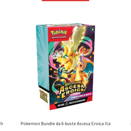
era:
è:
275,00 €.
242,90 €.
th
Pokemon Bundle da 6 buste Ascesa Eroica Ita