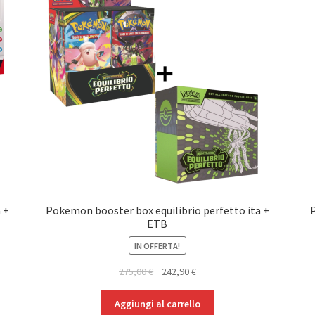
 +
Pokemon booster box equilibrio perfetto ita +
ETB
IN OFFERTA!
Il
Il
275,00
€
242,90
€
prezzo
prezzo
originale
attuale
Aggiungi al carrello