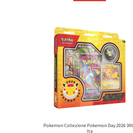
era:
è:
304,00 €.
269,90 €.
Pokemon Collezione Pokemon Day 2026 30
Ita