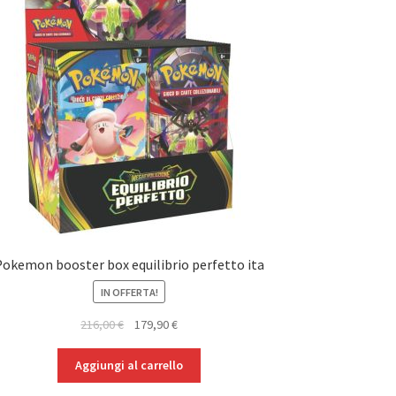
Pokemon booster box equilibrio perfetto ita
IN OFFERTA!
Il
Il
216,00
€
179,90
€
prezzo
prezzo
originale
attuale
Aggiungi al carrello
era:
è: