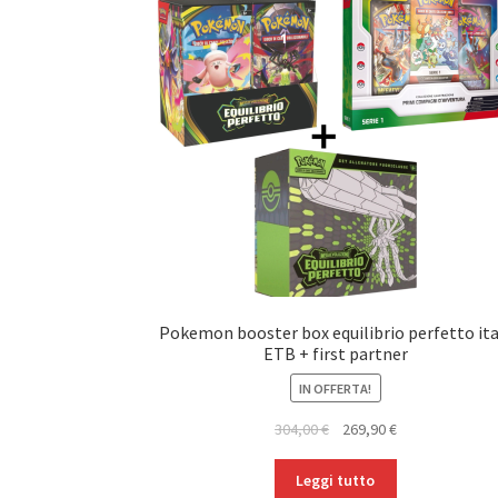
Pokemon booster box equilibrio perfetto ita
ETB + first partner
IN OFFERTA!
Il
Il
304,00
€
269,90
€
prezzo
prezzo
originale
attuale
Leggi tutto