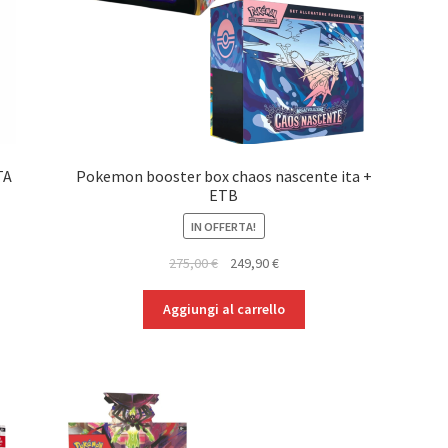
TA
Pokemon booster box chaos nascente ita +
ETB
IN OFFERTA!
Il
Il
275,00
€
249,90
€
prezzo
prezzo
originale
attuale
Aggiungi al carrello
era:
è:
275,00 €.
249,90 €.