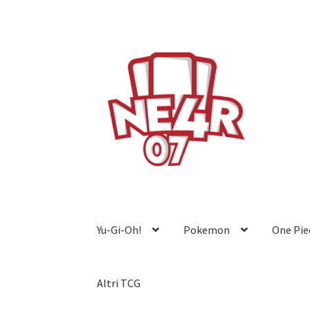
Vai
Vai
alla
al
navigazione
contenuto
Yu-Gi-Oh!
Pokemon
One Pie
Altri TCG