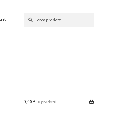
Cerca:
Cerca
unt
0,00
€
0 prodotti