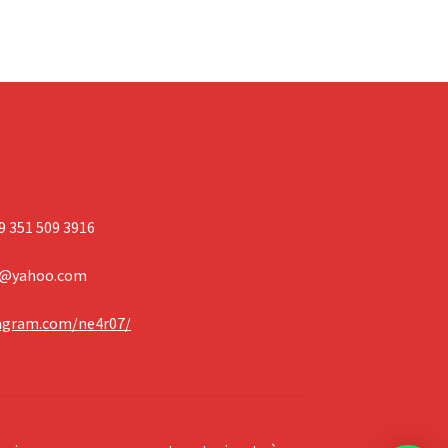
39 351 509 3916
7@yahoo.com
tagram.com/ne4r07/