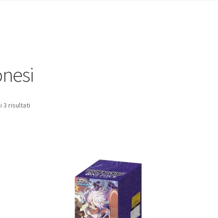
onesi
Popolarità
 3 risultati