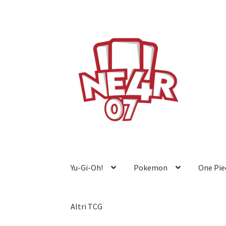
Vai
Vai
alla
al
navigazione
contenuto
Yu-Gi-Oh!
Pokemon
One Pie
Altri TCG