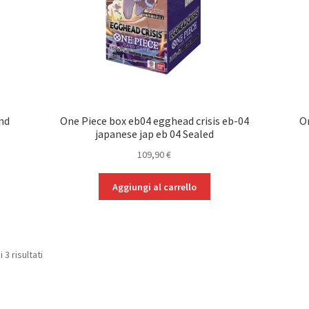
and
One Piece box eb04 egghead crisis eb-04
O
japanese jap eb 04 Sealed
109,90
€
Aggiungi al carrello
Popolarità
 3 risultati