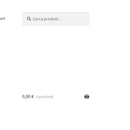
Cerca:
Cerca
unt
0,00
€
0 prodotti