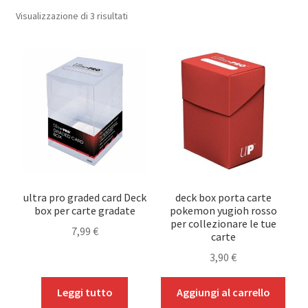
menu
Espandi
Popolarità
Visualizzazione di 3 risultati
Accessori
child
il
menu
Album e Pagine
child
Bundle (Mix) Speciali
Deck Box
One Touch Magnetici
ultra pro graded card Deck
deck box porta carte
Teche in Plexiglass
box per carte gradate
pokemon yugioh rosso
per collezionare le tue
7,99
€
carte
Sleeves Small (Yu-Gi-Oh!)
3,90
€
Sleeves Standard (Pokemon – One Piece – Magic)
Leggi tutto
Aggiungi al carrello