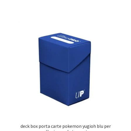
Toploader
Stand e Supporti
In Promozione
Altri TCG
deck box porta carte pokemon yugioh blu per