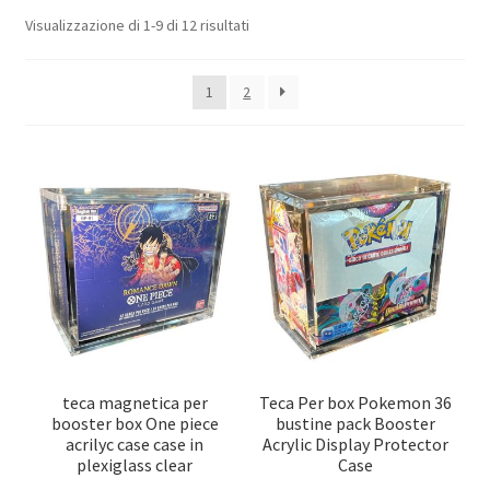
menu
Espandi
Popolarità
Visualizzazione di 1-9 di 12 risultati
Accessori
child
il
menu
Album e Pagine
1
2
child
Bundle (Mix) Speciali
Deck Box
One Touch Magnetici
Teche in Plexiglass
Sleeves Small (Yu-Gi-Oh!)
teca magnetica per
Teca Per box Pokemon 36
booster box One piece
bustine pack Booster
Sleeves Standard (Pokemon – One Piece – Magic)
acrilyc case case in
Acrylic Display Protector
plexiglass clear
Case