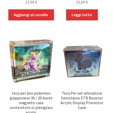
Toploader
23,90
€
23,90
€
Stand e Supporti
Aggiungi al carrello
Leggi tutto
In Promozione
Altri TCG
teca per box pokemon
Teca Per set allenatore
giapponese 30 / 20 buste
fuoriclasse ETB Booster
magnetic case
Acrylic Display Protector
contenitore in plexiglass
Case
acrylic