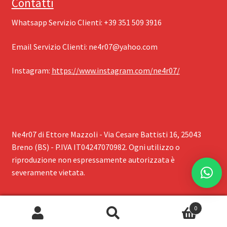
Contatti
Whatsapp Servizio Clienti: ‪+39 351 509 3916
Email Servizio Clienti: ‪
ne4r07@yahoo.com
Instagram: ‪
https://www.instagram.com/ne4r07/
Ne4r07 di Ettore Mazzoli - Via Cesare Battisti 16, 25043
Breno (BS) - P.IVA IT04247070982. Ogni utilizzo o
riproduzione non espressamente autorizzata è
severamente vietata.
0
Cerca:
Cerca