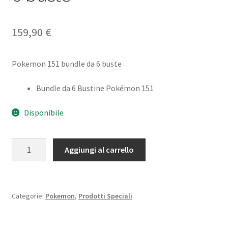
159,90
€
Pokemon 151 bundle da 6 buste
Bundle da 6 Bustine Pokémon 151
Disponibile
Pokemon
Aggiungi al carrello
151
bundle
da
6
Categorie:
Pokemon
,
Prodotti Speciali
buste
quantità