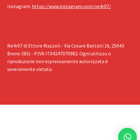
Instagram: ‪
https://www.instagram.com/ne4r07/
Ne4r07 di Ettore Mazzoli - Via Cesare Battisti 16, 25043
Breno (BS) - P.IVA IT04247070982. Ogni utilizzo o
riproduzione non espressamente autorizzata è
severamente vietata.