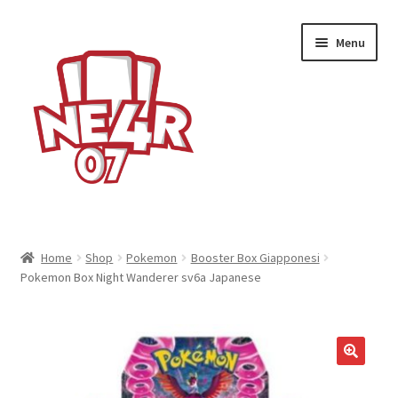
Vai
Vai
Menu
alla
al
navigazione
contenuto
Espandi
Yu-Gi-Oh!
il
Home
Shop
Pokemon
Booster Box Giapponesi
menu
Espandi
Pokemon Box Night Wanderer sv6a Japanese
Pokemon
child
il
menu
Espandi
One Piece
child
il
menu
Espandi
Dragon Ball
child
il