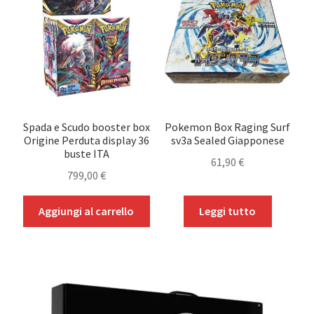
Spada e Scudo booster box
Pokemon Box Raging Surf
Origine Perduta display 36
sv3a Sealed Giapponese
buste ITA
61,90
€
799,00
€
Aggiungi al carrello
Leggi tutto