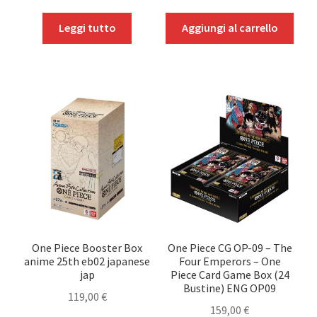
Altri TCG
Leggi tutto
Aggiungi al carrello
One Piece Booster Box
One Piece CG OP-09 – The
anime 25th eb02 japanese
Four Emperors – One
jap
Piece Card Game Box (24
Bustine) ENG OP09
119,00
€
159,00
€