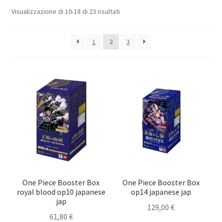
Popolarità
Visualizzazione di 10-18 di 23 risultati
Booster Box Coreani
Booster Box Giapponesi
1
2
3
Deck
Collezioni Speciali
Edizioni Speciali
Espandi
Dragon Ball
il
menu
Espandi
Accessori
child
il
One Piece Booster Box
One Piece Booster Box
royal blood op10 japanese
op14 japanese jap
menu
In Promozione
jap
child
129,00
€
61,80
€